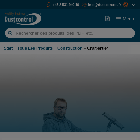
+46 8 531 940 16
info@dustcontrol.fr
Menu
Rechercher:
Start
»
Tous Les Produits
»
Construction
»
Charpentier