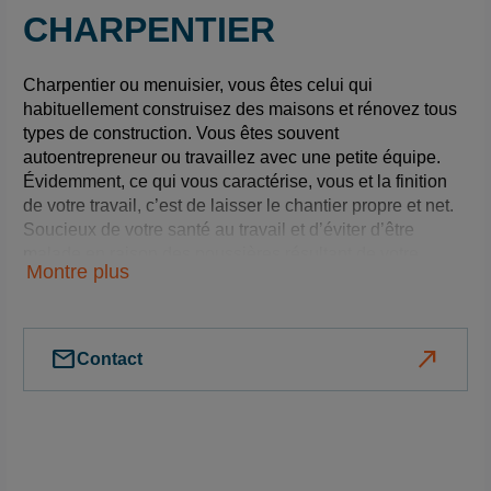
CHARPENTIER
Charpentier ou menuisier, vous êtes celui qui
habituellement construisez des maisons et rénovez tous
types de construction. Vous êtes souvent
autoentrepreneur ou travaillez avec une petite équipe.
Évidemment, ce qui vous caractérise, vous et la finition
de votre travail, c’est de laisser le chantier propre et net.
Soucieux de votre santé au travail et d’éviter d’être
malade en raison des poussières résultant de votre
Montre plus
activité, vous voulez utiliser des extracteurs de poussière
à la source pour l’outillage à main, de même que pour
tout nettoyer, une fois le travail terminé.
mail
north_east
Contact
En tant que charpentier, ce
dont vous avez besoin ce
sont des équipements alliant