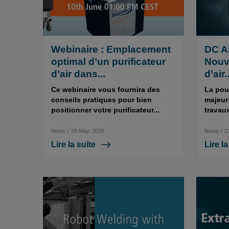
Webinaire : Emplacement
DC A
optimal d’un purificateur
Nouv
d’air dans...
d’air..
Ce webinaire vous fournira des
La pou
conseils pratiques pour bien
majeur 
positionner votre purificateur...
travaux
News
/
29 May, 2026
News
/
2
Lire la suite
Lire la