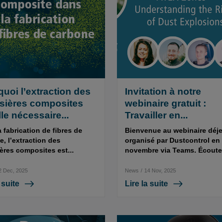
uoi l’extraction des
Invitation à notre
sières composites
webinaire gratuit :
lle nécessaire...
Travailler en...
 fabrication de fibres de
Bienvenue au webinaire déj
, l’extraction des
organisé par Dustcontrol en
ères composites est...
novembre via Teams. Écoutez
2 Dec, 2025
News
/
14 Nov, 2025
 suite
Lire la suite