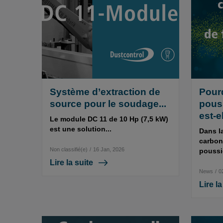
Système d’extraction de
Pourq
source pour le soudage...
pous
est-e
Le module DC 11 de 10 Hp (7,5 kW)
est une solution...
Dans la
carbone
Non classifié(e)
/
16 Jan, 2026
poussi
Lire la suite
News
/
0
Lire la