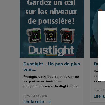
Dustlight – Un pas de plus
Dust
vers...
Créer 
sans p
Protégez votre équipe et surveillez
vous...
les particules invisibles
dangereuses avec Dustlight ! Les...
News
/
1
News
/
08 Oct, 2025
Lire la
Lire la suite