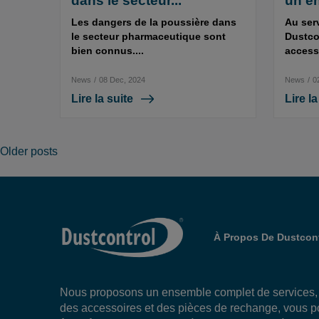
dans le secteur...
un en
Les dangers de la poussière dans
Au ser
le secteur pharmaceutique sont
Dustcon
bien connus....
accesso
News
/
08 Dec, 2024
News
/
0
Lire la suite
Lire la
Posts
Older posts
navigation
À Propos De Dustcont
Nous proposons un ensemble complet de services
des accessoires et des pièces de rechange, vous 