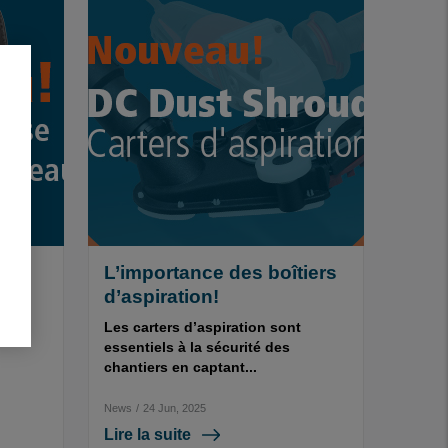
L’importance des boîtiers
u!
d’aspiration!
Les carters d’aspiration sont
essentiels à la sécurité des
chantiers en captant...
News
/
24 Jun, 2025
Lire la suite