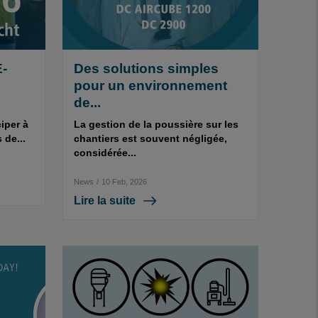
E-
Des solutions simples
pour un environnement
de...
iper à
La gestion de la poussière sur les
 de...
chantiers est souvent négligée,
considérée...
News
/
10 Feb, 2026
Lire la suite