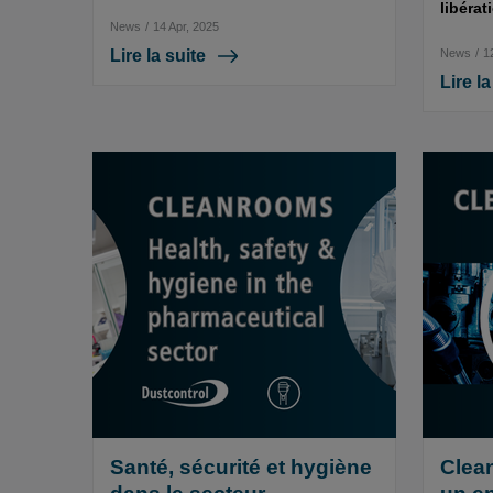
libérat
News
/
14 Apr, 2025
Lire la suite
News
/
1
Lire la
Santé, sécurité et hygiène
Clea