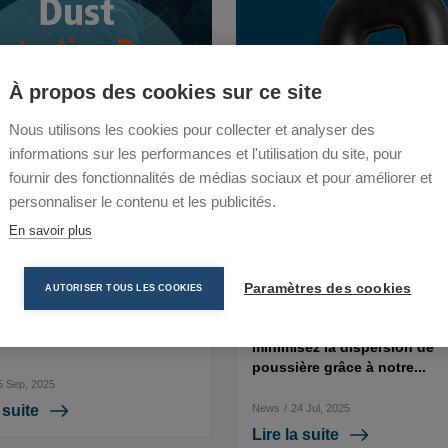
À propos des cookies sur ce site
Nous utilisons les cookies pour collecter et analyser des
informations sur les performances et l'utilisation du site, pour
fournir des fonctionnalités de médias sociaux et pour améliorer et
personnaliser le contenu et les publicités.
En savoir plus
 Protection Door
Extraction de buse
Paramètres des cookies
AUTORISER TOUS LES COOKIES
d’aspiration pour sea
un environnement de travail
oussière est plus facile que
Optimisez votre efficacité et
minimisez la dispersion de
poussière grâce à notre...
5 Sep, 2025
 suite
News
/
24 Jul, 2025
Lire la suite