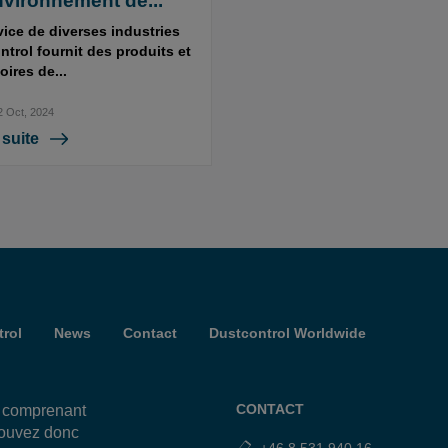
vironnement de...
vice de diverses industries
trol fournit des produits et
ires de...
2 Oct, 2024
 suite
rol
News
Contact
Dustcontrol Worldwide
CONTACT
, comprenant
pouvez donc
+46 8 531 940 16