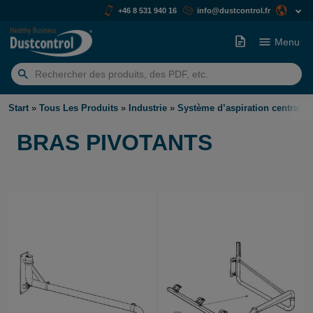
+46 8 531 940 16
info@dustcontrol.fr
Menu
Rechercher:
Start
»
Tous Les Produits
»
Industrie
»
Système d’aspiration centralis
BRAS PIVOTANTS