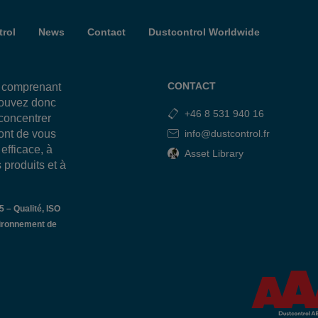
rol
News
Contact
Dustcontrol Worldwide
CONTACT
, comprenant
pouvez donc
+46 8 531 940 16
 concentrer
sont de vous
info@dustcontrol.fr
efficace, à
Asset Library
 produits et à
 – Qualité, ISO
ironnement de