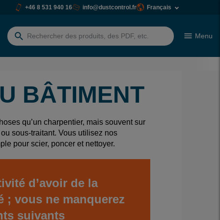
+46 8 531 940 16
info@dustcontrol.fr
Français
Menu
Rechercher:
DU BÂTIMENT
hoses qu’un charpentier, mais souvent sur
u sous-traitant. Vous utilisez nos
le pour scier, poncer et nettoyer.
ivité d’avoir de la
lté ; vous ne manquerez
nts suivants