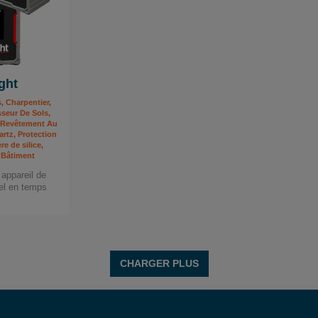
ght
, Charpentier,
sseur De Sols,
e Revêtement Au
artz, Protection
re de silice,
 Bâtiment
 appareil de
el en temps
.
CHARGER PLUS