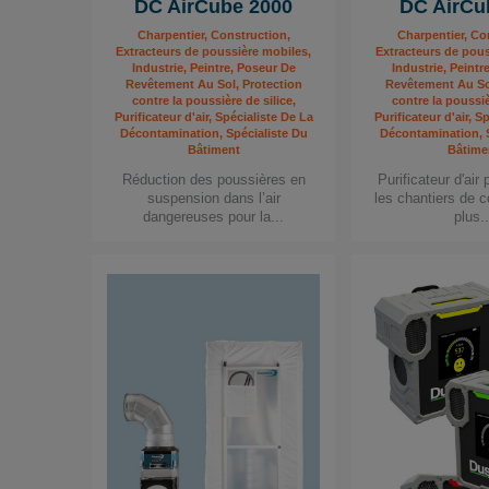
DC AirCube 2000
DC AirCu
Charpentier, Construction,
Charpentier, Co
Extracteurs de poussière mobiles,
Extracteurs de pous
Industrie, Peintre, Poseur De
Industrie, Peintr
Revêtement Au Sol, Protection
Revêtement Au Sol
contre la poussière de silice,
contre la poussiè
Purificateur d'air, Spécialiste De La
Purificateur d'air, S
Décontamination, Spécialiste Du
Décontamination, S
Bâtiment
Bâtime
Réduction des poussières en
Purificateur d'air
suspension dans l’air
les chantiers de c
dangereuses pour la...
plus..