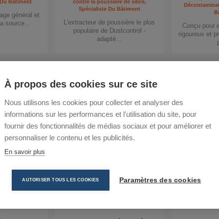
e Du Bâtiment
contre la poussière de silice,
Décontaminat
Spécialiste Du Bâtiment
B
age général et
L'extracteur de poussière le plus
la source...
Conçu pour ef
populaire de Dustcontrol -
rigoureux et p
adapté...
Comparer
À propos des cookies sur ce site
Nous utilisons les cookies pour collecter et analyser des
informations sur les performances et l'utilisation du site, pour
fournir des fonctionnalités de médias sociaux et pour améliorer et
personnaliser le contenu et les publicités.
En savoir plus
Paramètres des cookies
AUTORISER TOUS LES COOKIES