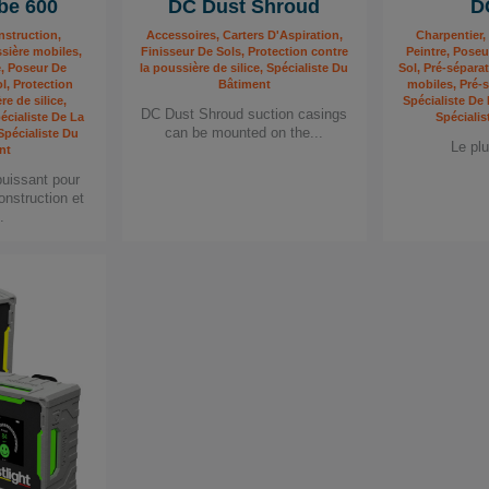
be 600
DC Dust Shroud
D
nstruction,
Accessoires, Carters D'Aspiration,
Charpentier,
sière mobiles,
Finisseur De Sols, Protection contre
Peintre, Pose
e, Poseur De
la poussière de silice, Spécialiste Du
Sol, Pré-sépara
, Protection
Bâtiment
mobiles, Pré-
re de silice,
Spécialiste De
DC Dust Shroud suction casings
pécialiste De La
Spéciali
can be mounted on the...
pécialiste Du
Le plu
nt
 puissant pour
onstruction et
.