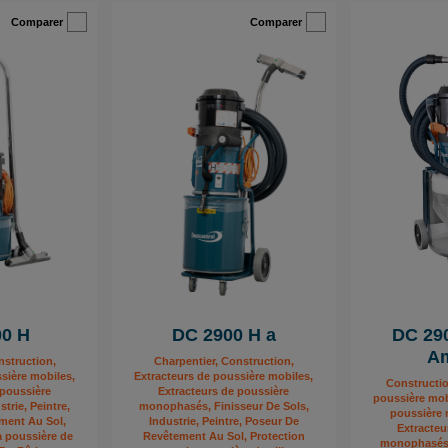
Comparer
Comparer
00 H
DC 2900 H a
DC 29
Am
nstruction,
Charpentier, Construction,
sière mobiles,
Extracteurs de poussière mobiles,
Constructio
 poussière
Extracteurs de poussière
poussière mob
rie, Peintre,
monophasés, Finisseur De Sols,
poussière 
ment Au Sol,
Industrie, Peintre, Poseur De
Extracteu
a poussière de
Revêtement Au Sol, Protection
monophasés, 