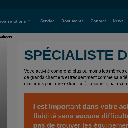
Service
Documents
Contact
News
Nos solutions
Bâtiment
SPÉCIALISTE 
Votre activité comprend plus ou moins les mêmes c
de grands chantiers et fréquemment comme salarié o
machines pour une extraction à la source, par exemp
l est important dans votre act
fluidité sans aucune difficu
pas de trouver les équipeme