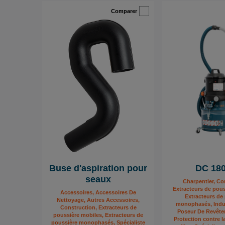
Comparer
Buse d'aspiration pour
DC 18
seaux
Charpentier, Co
Extracteurs de pous
Accessoires, Accessoires De
Extracteurs de
Nettoyage, Autres Accessoires,
monophasés, Indust
Construction, Extracteurs de
Poseur De Revête
poussière mobiles, Extracteurs de
Protection contre l
poussière monophasés, Spécialiste