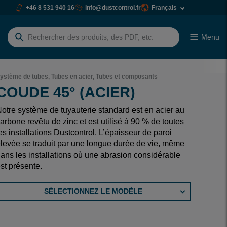
+46 8 531 940 16
info@dustcontrol.fr
Français
Menu
Rechercher:
ystème de tubes, Tubes en acier, Tubes et composants
COUDE 45° (ACIER)
otre système de tuyauterie standard est en acier au
arbone revêtu de zinc et est utilisé à 90 % de toutes
es installations Dustcontrol. L’épaisseur de paroi
levée se traduit par une longue durée de vie, même
ans les installations où une abrasion considérable
st présente.
SÉLECTIONNEZ LE MODÈLE