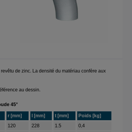
 revêtu de zinc. La densité du matériau confère aux
référence au dessin.
ude 45°
r [mm]
l [mm]
t [mm]
Poids [kg]
120
228
1.5
0,4