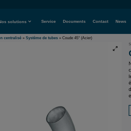
Service
Documents
Contact
News
Nos solutions
n centralisé
»
Système de tubes
»
Coude 45° (Acier)
S
N
c
l
é
d
e