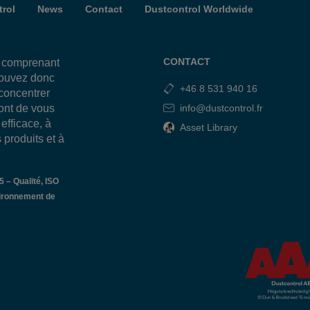
rol
News
Contact
Dustcontrol Worldwide
CONTACT
, comprenant
pouvez donc
+46 8 531 940 16
 concentrer
sont de vous
info@dustcontrol.fr
efficace, à
Asset Library
 produits et à
 – Qualité, ISO
ironnement de