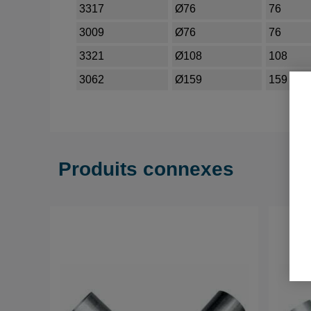
3317
Ø76
76
3009
Ø76
76
3321
Ø108
108
3062
Ø159
159
Produits connexes