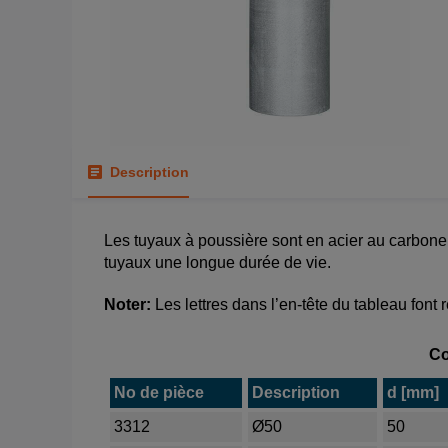
Description
Les tuyaux à poussière sont en acier au carbone
tuyaux une longue durée de vie.
Noter:
Les lettres dans l’en-tête du tableau font 
Co
No de pièce
Description
d [mm]
3312
Ø50
50