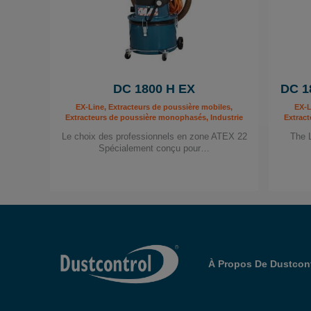
DC 1800 H EX
DC 1
EX-Line, Extracteurs de poussière mobiles,
EX-L
Extracteurs de poussière monophasés, Industrie
Extract
Le choix des professionnels en zone ATEX 22
The 
Spécialement conçu pour…
À Propos De Dustcont