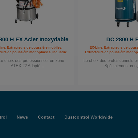
800 H EX Acier Inoxydable
DC 2800 H 
ine, Extracteurs de poussière mobiles,
EX-Line, Extracteurs de pouss
eurs de poussière monophasés, Industrie
Extracteurs de poussière monop
Le choix des professionnels en zone
Le choix des professionnels 
ATEX 22 Adapté…
Spécialement co
rol
News
Contact
Dustcontrol Worldwide