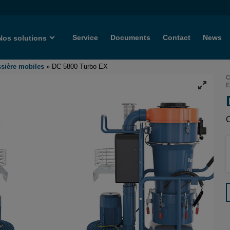
Service
Documents
Contact
News
Nos solutions
ssière mobiles
»
DC 5800 Turbo EX
C
E
C