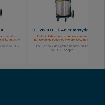
EX
DC 2800 H EX Acier Inoxydable
ière mobiles,
EX-Line, Extracteurs de poussière mobiles,
hasés, Industrie
Extracteurs de poussière monophasés, Industrie
en zone ATEX 22
The Le choix des professionnels en zone
nçu…
ATEX 22 Adapté…