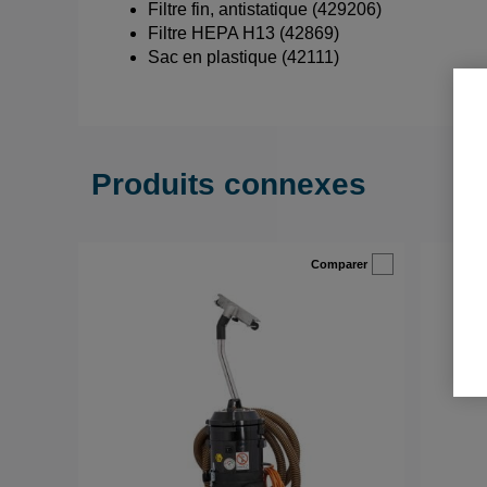
Filtre fin, antistatique (429206)
Filtre HEPA H13 (42869)
Sac en plastique (42111)
Produits connexes
Comparer