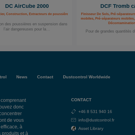
DC AirCube 2000
DCF Tromb c/
e, Peintre, Poseur De Revêtement Au Sol, Protection contre la poussière de silice, Pu
ier, Construction, Extracteurs de poussière mobiles, Industrie, Peintre, Poseur De Rev
Finisseur De Sols, Pré-séparateur
mobiles, Pré-séparateurs mobiles,
Décontaminatio
on des poussières en suspension dans
l’air dangereuses pour la…
Pour de grandes quantités d
rol
News
Contact
Dustcontrol Worldwide
CONTACT
, comprenant
pouvez donc
+46 8 531 940 16
 concentrer
sont de vous
info@dustcontrol.fr
efficace, à
Asset Library
 produits et à