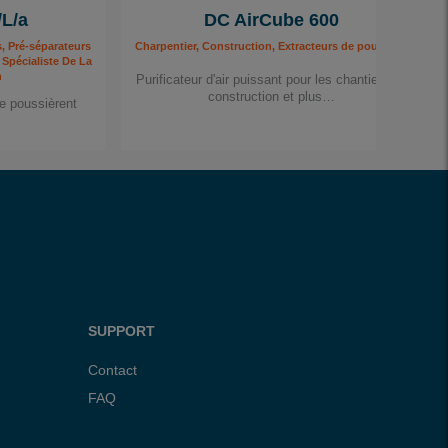
L/a
DC AirCube 600
rificateur d'air, Spécialiste De La Décontamination, Spécialiste Du Bâtiment
êtement Au Sol, Protection contre la poussière de silice, Purificateur d'air, Spéciali
s, Pré-séparateurs
Charpentier, Construction, Extracteurs de poussière mobiles
 Spécialiste De La
n
Purificateur d'air puissant pour les chantiers de
construction et plus…
e poussièrent
SUPPORT
Contact
FAQ