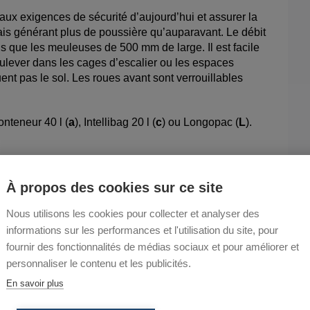
ux exigences de sécurité d’aujourd’hui et assurer la
ais générant plus de poussière qu’auparavant. Le débit
els que les meuleuses de 500 mm de large. Il est facile
soulever dans les cages d’escalier ou les espaces
nt pas le sol. Les roues avant sont verrouillables
onteneur 40 l (
a
), Intellibag 20 l (
c
) ou Longopac (
L
).
À propos des cookies sur ce site
Nous utilisons les cookies pour collecter et analyser des
informations sur les performances et l'utilisation du site, pour
fournir des fonctionnalités de médias sociaux et pour améliorer et
personnaliser le contenu et les publicités.
En savoir plus