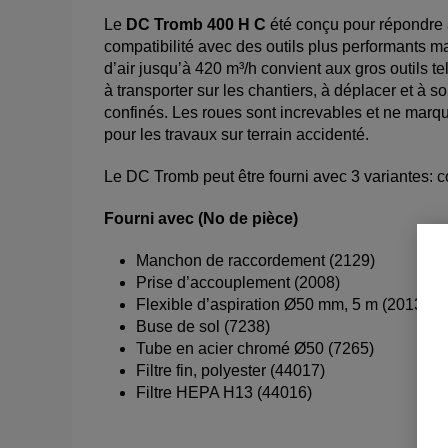
Le
DC Tromb 400 H C
été conçu pour répondre a
compatibilité avec des outils plus performants m
d’air jusqu’à 420 m³/h convient aux gros outils t
à transporter sur les chantiers, à déplacer et à 
confinés. Les roues sont increvables et ne marque
pour les travaux sur terrain accidenté.
Le DC Tromb peut être fourni avec 3 variantes: c
Fourni avec (No de pièce)
Manchon de raccordement (2129)
Prise d’accouplement (2008)
Flexible d’aspiration Ø50 mm, 5 m (2013)
Buse de sol (7238)
Tube en acier chromé Ø50 (7265)
Filtre fin, polyester (44017)
Filtre HEPA H13 (44016)