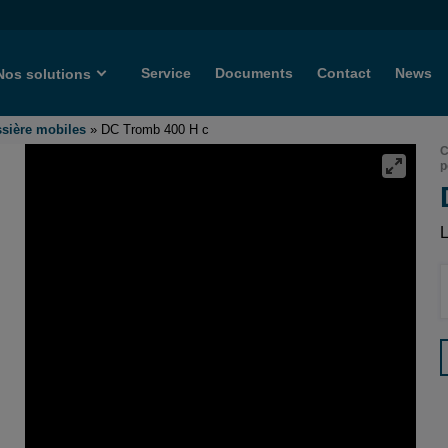
Service
Documents
Contact
News
Nos solutions
ssière mobiles
»
DC Tromb 400 H c
C
p
L