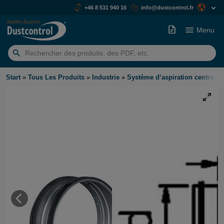
+46 8 531 940 16
info@dustcontrol.fr
Menu
Rechercher:
Start
»
Tous Les Produits
»
Industrie
»
Système d’aspiration centralis