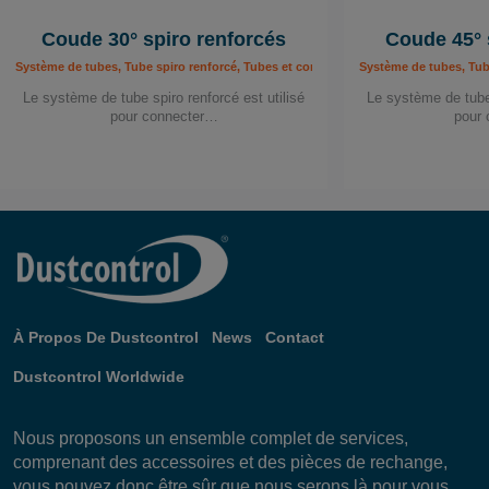
Coude 30° spiro renforcés
Coude 45° 
Système de tubes, Tube spiro renforcé, Tubes et composants
Système de tubes, Tub
Le système de tube spiro renforcé est utilisé
Le système de tube 
pour connecter…
pour
À Propos De Dustcontrol
News
Contact
Dustcontrol Worldwide
Nous proposons un ensemble complet de services,
comprenant des accessoires et des pièces de rechange,
vous pouvez donc être sûr que nous serons là pour vous