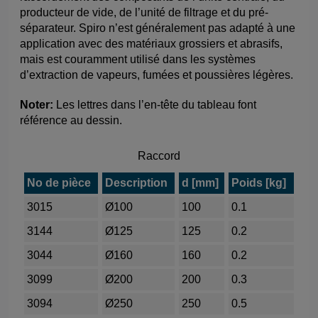
producteur de vide, de l’unité de filtrage et du pré-
séparateur. Spiro n’est généralement pas adapté à une
application avec des matériaux grossiers et abrasifs,
mais est couramment utilisé dans les systèmes
d’extraction de vapeurs, fumées et poussières légères.
Noter:
Les lettres dans l’en-tête du tableau font
référence au dessin.
Raccord
No de pièce
Description
d [mm]
Poids [kg]
3015
Ø100
100
0.1
3144
Ø125
125
0.2
3044
Ø160
160
0.2
3099
Ø200
200
0.3
3094
Ø250
250
0.5