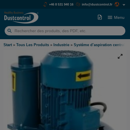
+46 8 531 940 16
info@dustcontrol.fr
Menu
Rechercher:
Start
»
Tous Les Produits
»
Industrie
»
Système d’aspiration centralis