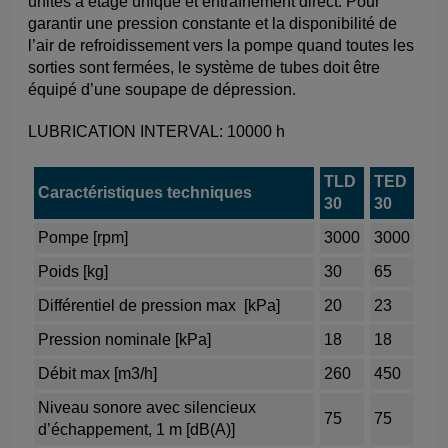
unités à étage unique et entraînement direct. Pour
garantir une pression constante et la disponibilité de
l’air de refroidissement vers la pompe quand toutes les
sorties sont fermées, le système de tubes doit être
équipé d’une soupape de dépression.
LUBRICATION INTERVAL: 10000 h
TLD
TED
Caractéristiques
t
echniques
30
30
Pompe [rpm]
3000
3000
Poids [kg]
30
65
Différentiel de pression max [kPa]
20
23
Pression nominale [kPa]
18
18
Débit max [m3/h]
260
450
Niveau sonore avec silencieux
75
75
d’échappement, 1 m [dB(A)]