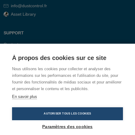
info@dustcontrol.fr
Asset Library
SUPPORT
Contact
FAQ
À propos des cookies sur ce site
Nous utilisons les cookies pour collecter et analyser des
informations sur les performances et l'utilisation du site, pour
fournir des fonctionnalités de médias sociaux et pour améliorer
et personnaliser le contenu et les publicités.
En savoir plus
AUTORISER TOUS LES COOKIES
Paramètres des cookies
Dustcontrol, Box 3088, Kumla Gårdsväg 14, 145 03 Norsborg,