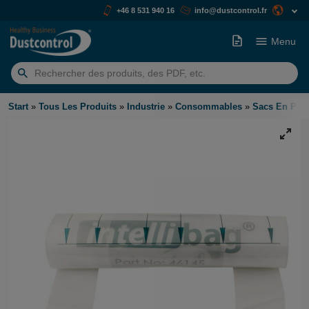
+46 8 531 940 16
info@dustcontrol.fr
Menu
Rechercher:
Start
»
Tous Les Produits
»
Industrie
»
Consommables
»
Sacs En Plas