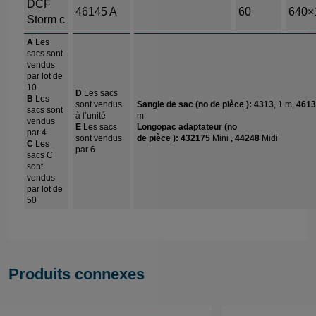
DCF
46145 A
60
640×
Storm c
A
Les
sacs sont
vendus
par lot de
10
D
Les sacs
B
Les
sont vendus
Sangle de sac (n
o de
pièce
):
4313
, 1 m,
4613
sacs sont
à l’unité
m
vendus
E
Les sacs
Longopac adaptateur (n
o
par 4
sont vendus
de
pièce
):
432175
Mini
,
44248
Midi
C
Les
par 6
sacs C
sont
vendus
par lot de
50
Produits connexes