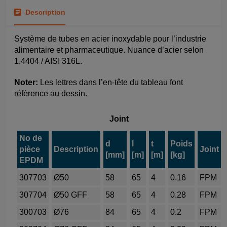
Description
Système de tubes en acier inoxydable pour l’industrie
alimentaire et pharmaceutique. Nuance d’acier selon
1.4404 / AISI 316L.
Noter:
Les lettres dans l’en-tête du tableau font
référence au dessin.
Joint
No de
d
l
t
Poids
pièce
Description
Joint
[mm]
[m]
[m]
[kg]
EPDM
307703
Ø50
58
65
4
0.16
FPM
307704
Ø50 GFF
58
65
4
0.28
FPM
300703
Ø76
84
65
4
0.2
FPM