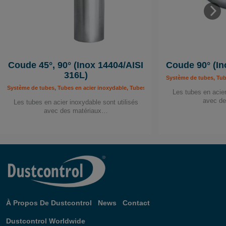
Coude 45°, 90° (Inox 14404/AISI
Coude 90° (In
316L)
Système de tubes, Tub
Système de tubes, Tubes en acier inoxydable, Tubes et composants
Les tubes en acier
avec d
Les tubes en acier inoxydable sont utilisés
avec des matériaux…
À Propos De Dustcontrol
News
Contact
Dustcontrol Worldwide