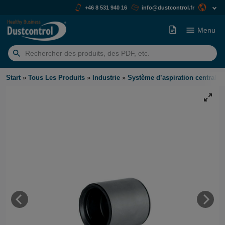
+46 8 531 940 16
info@dustcontrol.fr
Menu
Rechercher:
Start
»
Tous Les Produits
»
Industrie
»
Système d’aspiration centralis