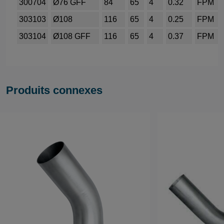
300704
Ø76 GFF
84
65
4
0.32
FPM
303103
Ø108
116
65
4
0.25
FPM
303104
Ø108 GFF
116
65
4
0.37
FPM
Produits connexes