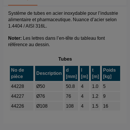
Système de tubes en acier inoxydable pour l’industrie
alimentaire et pharmaceutique. Nuance d’acier selon
1.4404 / AISI 316L.
Noter:
Les lettres dans l’en-tête du tableau font
référence au dessin.
Tubes
No de
d
l
t
Poids
Description
pièce
[mm]
[m]
[m]
[kg]
44228
Ø50
50.8
4
1.0
5
44227
Ø76
76
4
1.2
9
44226
Ø108
108
4
1.5
16